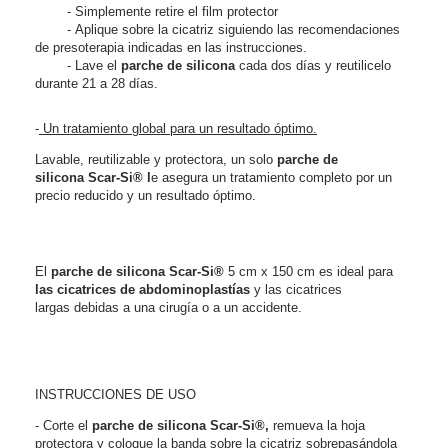
- Simplemente retire el film protector
- Aplique sobre la cicatriz siguiendo las recomendaciones
de presoterapia indicadas en las instrucciones.
- Lave el
p
arche de silicona
cada dos días y reutilicelo
durante 21 a 28 días.
-
Un tratamiento global para un resultado óptimo.
Lavable, reutilizable y protectora, un solo
p
arche de
silicona
Scar-Si®
l
e asegura un tratamiento completo por un
precio reducido y un resultado óptimo.
El
p
arche de silicona
Scar-Si®
5 cm x 150 cm es ideal para
las cicatrices de abdominoplastías
y las cicatrices
largas debidas a una cirugía o a un accidente.
INSTRUCCIONES DE USO
- Corte el
p
arche de silicona
Scar-Si®
,
remueva la hoja
protectora y coloque la banda sobre la cicatriz sobrepasándola