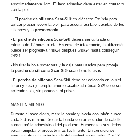
aproximadamente 1cm. El lado adhesivo debe estar en contacto
con la piel.
-
El
p
arche de silicona
Scar-Si®
es elástico: Estírelo para
aplicar presión sobre la piel, para asociar asi la eficacidad de los
silicones y la
presoterapia
.
- El
p
arche de silicona
Scar-Si®
deberá ser utilizada un
mínimo de 12 horas al día. En caso de intolerancia, la utilización
puede ser progresiva 4hs/24 después 6hs/24 hasta conseguir
24/24.
- No tirar la hoja protectora y la caja para usarlos para proteja
tu
p
arche de silicona
Scar-Si®
cuando no lo usas.
- El
p
arche de silicona
Scar-Si®
debe ser colocada en la piel
limpia y seca y completamente cicatrizada.
Scar-Si®
debe ser
aplicada sola, sin pomadas ni polvos.
MANTENIMIENTO
Durante el aseo diario, retire la banda y lávela con jabón suave
cada 2 dias mínimo. Secar la banda con un secador de cabello
aumentará la adhesividad del producto. Humedezca sus dedos
para manipular el producto mas facilmente. En condiciones
normales de utilización la vida del product es de entre 21 y 28