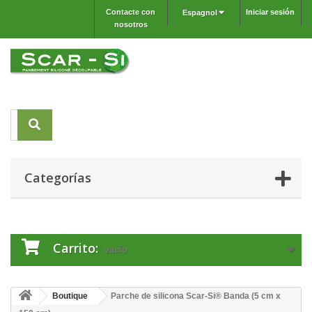
Contacte con
Iniciar sesión
Espagnol
nosotros
Categorías
Carrito:
vacío
Boutique
Parche de silicona Scar-Si® Banda (5 cm x