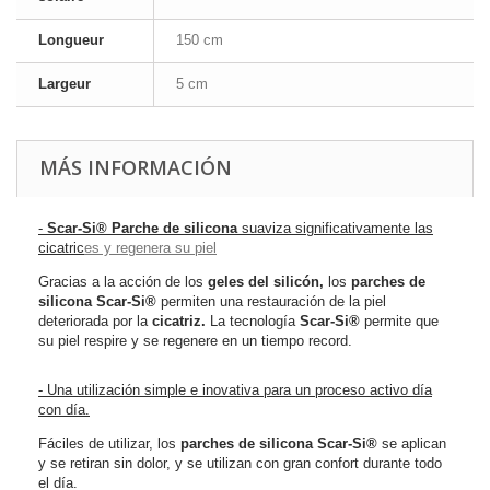
Longueur
150 cm
Largeur
5 cm
MÁS INFORMACIÓN
-
Scar-Si®
Parche de silicona
suaviza significativamente las
cicatric
es y regenera su piel
Gracias a la acción de los
geles del silicón,
los
parches de
silicona
Scar-Si®
permiten una restauración de la piel
deteriorada por la
cicatriz.
La tecnología
Scar-Si
®
permite que
su piel respire y se regenere en un tiempo record.
- Una utilización simple e inovativa para un proceso activo día
con día.
Fáciles de utilizar, los
parches de silicona
Scar-Si®
se aplican
y se retiran sin dolor, y se utilizan con gran confort durante todo
el día.