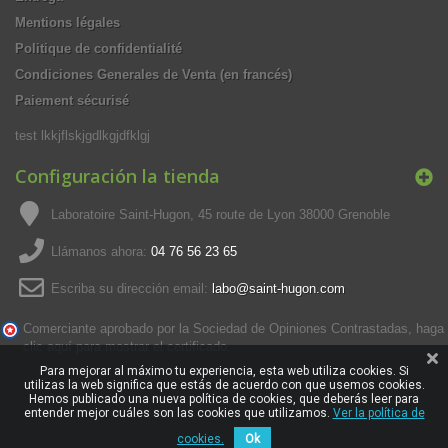
Mentions légales
Politique de confidentialité
Condiciones Generales de Venta (en francés)
Paiement sécurisé
test lkkjflskjgdlkgjdfklgj
Configuración la tienda
Laboratoire Saint-Hugon, 45 route de Lyon 38000 Grenoble
Llámanos ahora:
04 76 56 23 65
Escriba su dirección email:
labo@saint-hugon.com
Comerciante aprobado por la Sociedad de Opiniones Contrastadas,
haga
clic aquí para mostrar el certificado
.
Para mejorar al máximo tu experiencia, esta web utiliza cookies. Si
utilizas la web significa que estás de acuerdo con que usemos cookies.
Hemos publicado una nueva política de cookies, que deberás leer para
entender mejor cuáles son las cookies que utilizamos.
Ver la política de
cookies.
Ok