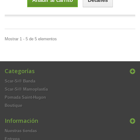
Añadir al carrito
Detalles
Mostrar 1 - 5 de 5 elementos
Categorías
Scar-Si® Banda
Scar-Si® Mamoplastía
Pomada Saint-Hugon
Boutique
Información
Nuestras tiendas
Entrega