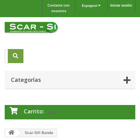
Contacte con
Iniciar sesión
Espagnol
nosotros
Categorías
Carrito:
vacío
Scar-Si® Banda