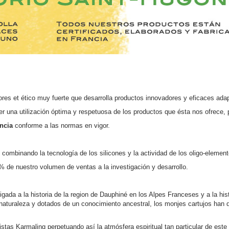
res et ético muy fuerte que desarrolla productos innovadores y eficaces ad
na utilización óptima y respetuosa de los productos que ésta nos ofrece, p
ncia
conforme a las normas en vigor.
combinando la tecnología de los silicones y la actividad de los oligo-elemen
0% de nuestro volumen de ventas a la investigación y desarrollo.
gada a la historia de la region de Dauphiné en los Alpes Franceses y a la his
a naturaleza y dotados de un conocimiento ancestral, los monjes cartujos han d
as Karmaling perpetuando así la atmósfera espiritual tan particular de este 