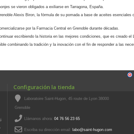
monjes se vieron obligados a exiliarse en Tarragona, España.
renoble Alexis Biron, la fórmula de su pomada a base de aceites esenciales 
mercializarse por la Farmacia Central en Grenoble durante décadas.
ontinuar escribiendo la historia en las mejores condiciones, que es creado el
ble combinando la tradición y la inovación con el fin de responder a las nece
Configuración la tienda
Laboratoire Saint-Hugon, 45 route de Lyon 38000
Grenoble
Llámanos ahora:
04 76 56 23 65
té
e
Escriba su dirección email:
labo@saint-hugon.com