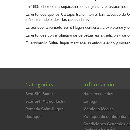
En 1905, debido a la separación de la iglesia y el estado los 
Es entonces que los Cartujos transmiten al farmacéutico de G
músculos adoloridos, las quemaduras…
Es así que la pomade Saint-Hugon comienza a explotarse y co
Es entonces con el objetivo de perpetuar esta tradición y de c
El laboratorio Saint-Hugon mantiene un enfoque ético y sosteni
Categorías
Información
Scar-Si® Banda
Nuestras tiendas
Scar-Si® Mamoplastía
Entrega
Pomada Saint-Hugon
Mentions légales
Boutique
Politique de confidentiali
Condiciones Generales d
Venta (en francés)