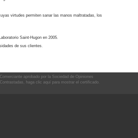
cuyas virtudes permiten sanar las manos maltratadas, los
 Laboratorio Saint-Hugon en 2005.
sidades de sus clientes.
Comerciante aprobado por la Sociedad de Opiniones
Contrastadas,
haga clic aquí para mostrar el certificado
.