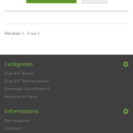
Résultats 1 - 5 sur 5.
Catégories
Scar-Si® Bande
Scar-Si® Mammoplastie
Pommade Saint-Hugon®
Boutique en ligne
Informations
Nos magasins
Livraison